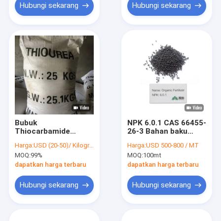
Hubungi sekarang
Hubungi sekarang
Bubuk
NPK 6.0.1 CAS 66455-
Thiocarbamide
26-3 Bahan baku
Berkualitas Tinggi
makanan Pupuk
Harga:
USD (20-50)/ Kilogram
Harga:
USD 500-800 / MT
Kelompok
Pupuk organik untuk
MOQ:
99%
MOQ:
100mt
Pengemasan III Dan
tumbuhan
Densitas 1,405
dapatkan harga terbaru
dapatkan harga terbaru
G/Cm3
Hubungi sekarang
Hubungi sekarang