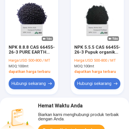
NPK 8.8.8 CAS 66455-
NPK 5.5.5 CAS 66455-
26-3 PURE EARTH
26-3 Pupuk organik
Organic Fertilizer
alami untuk
Harga:
USD 500-800 / MT
Harga:
USD 500-800 / MT
Nutrisi Tanaman
ekosistem seimbang
MOQ:
100mt
MOQ:
100mt
Untuk Pertanian dan
dan pertanian
Pertanian Organik
produktif
dapatkan harga terbaru
dapatkan harga terbaru
Hubungi sekarang
Hubungi sekarang
Hemat Waktu Anda
Biarkan kami menghubungi produk terbaik
dengan Anda.