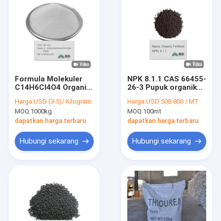
Formula Molekuler
NPK 8.1.1 CAS 66455-
C14H6Cl4O4 Organik
26-3 Pupuk organik
Peroksida Inisiator
Nutrisi alami untuk
Harga:
USD (3-5)/ Kilogram
Harga:
USD 500-800 / MT
untuk Aplikasi yang
tanaman yang
MOQ:
1000kg
MOQ:
100mt
Tepat
berkembang dan
praktik pertanian
dapatkan harga terbaru
dapatkan harga terbaru
berkelanjutan
Hubungi sekarang
Hubungi sekarang
Rumah
Produk
Video