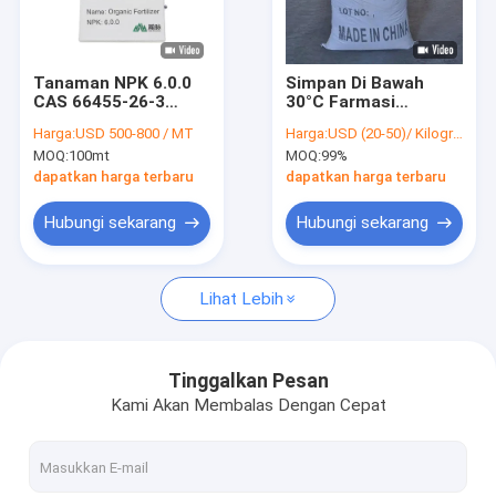
Tentang kami
Tur Pabrik
Tanaman NPK 6.0.0
Simpan Di Bawah
CAS 66455-26-3
30°C Farmasi
Kontrol kualitas
Pupuk Organik
Perantara Titik didih
Harga:
USD 500-800 / MT
Harga:
USD (20-50)/ Kilogram
Formula Alami
263,89°C Perkiraan
MOQ:
100mt
MOQ:
99%
Fertilitas Bertahan
CAS 62-56-6
Hubungi kami
Selama 9 Bulan
dapatkan harga terbaru
dapatkan harga terbaru
Berita
Hubungi sekarang
Hubungi sekarang
Lihat Lebih
Perantara kimia
perantara organik
Tinggalkan Pesan
Kami Akan Membalas Dengan Cepat
Intermediet pestisida
Zat antara Nikotin dan Piretroid