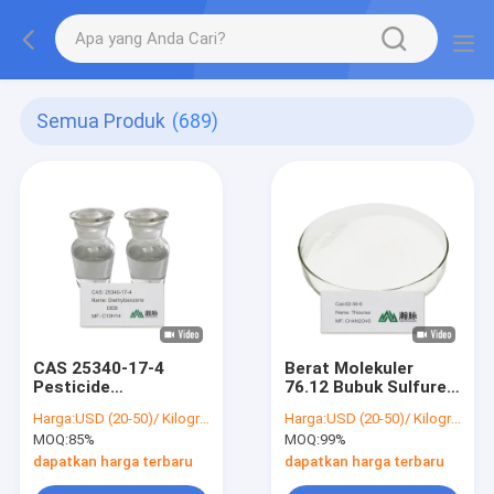
Semua Produk
(689)
CAS 25340-17-4
Berat Molekuler
Pesticide
76.12 Bubuk Sulfurea
Intermediate Dengan
Untuk Aplikasi
Harga:
USD (20-50)/ Kilogram
Harga:
USD (20-50)/ Kilogram
Densitas 0,87 G/ml
Industri
MOQ:
85%
MOQ:
99%
Dan Flash Point
134°F
dapatkan harga terbaru
dapatkan harga terbaru