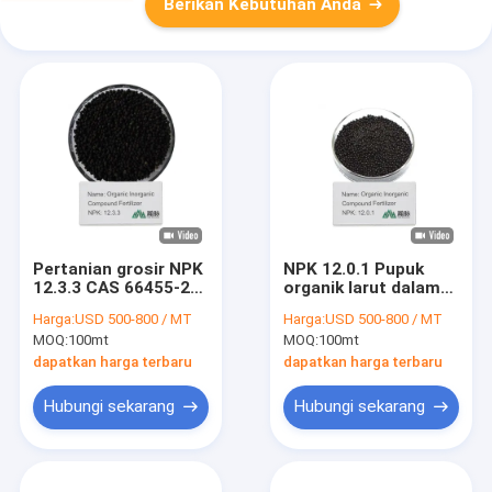
Berikan Kebutuhan Anda
Pertanian grosir NPK
NPK 12.0.1 Pupuk
12.3.3 CAS 66455-26-
organik larut dalam
3 Pupuk Pengembang
air CAS 66455-26-3
Harga:
USD 500-800 / MT
Harga:
USD 500-800 / MT
Tanaman Organik
Untuk tanah yang
MOQ:
100mt
MOQ:
100mt
Untuk Taman yang
sehat dan tanaman
Berkembang
yang subur
dapatkan harga terbaru
dapatkan harga terbaru
Hubungi sekarang
Hubungi sekarang