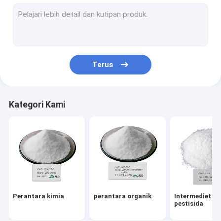
Inisiator Peroksida Organik
Pembantu Pencelupan Tekstil
pupuk organik asam amino
Terus
Resin PBAT
Agen Chelat Logam Metal
Kategori Kami
Aditif kimia
aditif makanan
Perantara kimia
perantara organik
Intermediet
pestisida