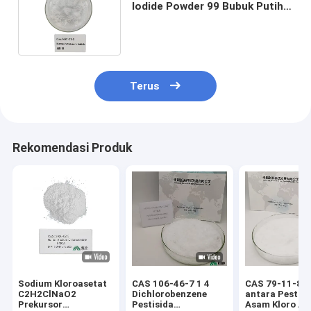
Iodide Powder 99 Bubuk Putih
murni untuk senyawa organik
Terus
Rekomendasi Produk
Sodium Kloroasetat
CAS 106-46-7 1 4
CAS 79-11-8 Z
C2H2ClNaO2
Dichlorobenzene
antara Pestisi
Prekursor
Pestisida
Asam Kloro As