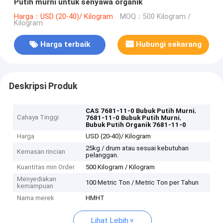
Putih murni untuk senyawa organik
Harga：USD (20-40)/ Kilogram
MOQ：500 Kilogram /
Kilogram
Harga terbaik
Hubungi sekarang
Deskripsi Produk
,
CAS 7681-11-0 Bubuk Putih Murni
Cahaya Tinggi
,
7681-11-0 Bubuk Putih Murni
Bubuk Putih Organik 7681-11-0
Harga
USD (20-40)/ Kilogram
25kg / drum atau sesuai kebutuhan
Kemasan rincian
pelanggan.
Kuantitas min Order
500 Kilogram / Kilogram
Menyediakan
100 Metric Ton / Metric Ton per Tahun
kemampuan
Nama merek
HMHT
Lihat Lebih