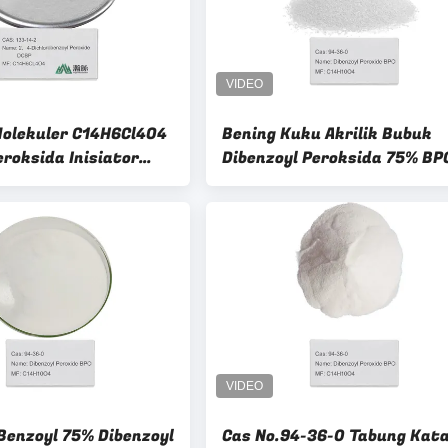
olekuler C14H6Cl4O4
Bening Kuku Akrilik Bubuk
roksida Inisiator
Dibenzoyl Peroksida 75% BP
ikasi yang Tepat
Benzoyl 75% Dibenzoyl
Cas No.94-36-0 Tabung Kata