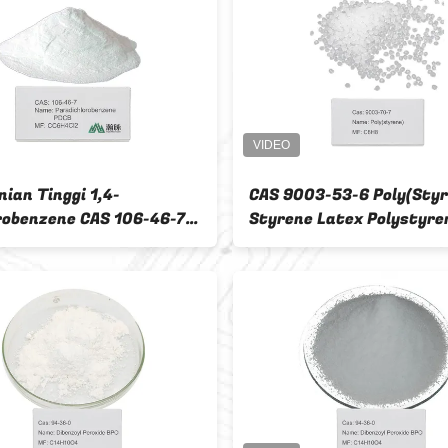
ian Tinggi 1,4-
CAS 9003-53-6 Poly(Styr
robenzene CAS 106-46-7
Styrene Latex Polystyre
adat Kristalin untuk
(Kelas Serba Guna)
naan Industri
[CH2CH(C6H5)]n