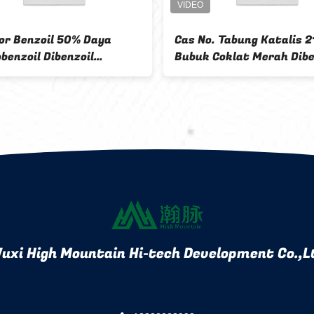
tor Benzoil 50% Daya
Cas No. Tabung Katalis 2
benzoil Dibenzoil
Bubuk Coklat Merah Dibe
ida BPO 94-36-0
Peroksida BPO 94-36-0
uxi High Mountain Hi-tech Development Co.,L