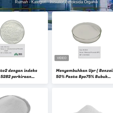
Rumah
-
Kategori
-
Inisiator Peroksida Organik
 tc2 dengan indeks
Menyembuhkan Upr ( Benzoil
1,5282 perkiraan
50% Pasta Bpo75% Bubuk
iator organik
Pengeras Dibenzoil Peroksid
BPO 94-36-0