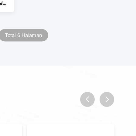
ida
Total 6 Halaman
prev
next