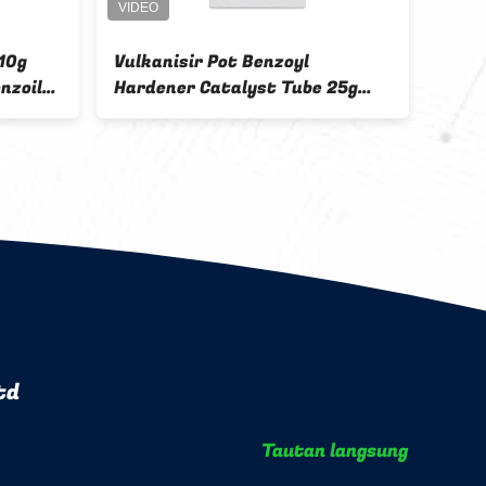
10g
Vulkanisir Pot Benzoyl
Bubu
nzoil
Hardener Catalyst Tube 25g
Inis
Biru Dibenzoil Peroksida BPO
C14h
94-36-0
BPO 
td
Tautan langsung