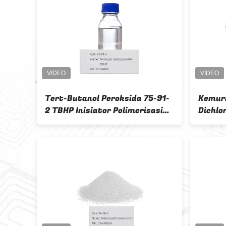
ter
Tert-Butanol Peroksida 75-91-
Kemurn
2 TBHP Inisiator Polimerisasi
Dichlo
Desiccant Sintesis Organik
PDCB P
Intermediate
Penggu