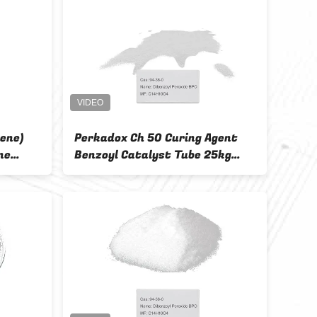
ene)
Perkadox Ch 50 Curing Agent
Un N
ne
Benzoyl Catalyst Tube 25kg
Bodi
White Dibenzoyl Peroxide BPO
Dibe
94-36-0
0