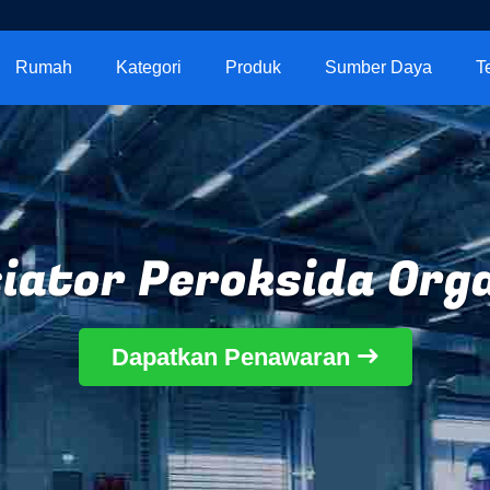
Rumah
Kategori
Produk
Sumber Daya
T
siator Peroksida Org
Dapatkan Penawaran