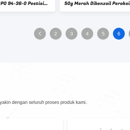
BPO 94-36-0 Pestisida
50g Merah Dibenzoil Peroks
et Bahan Kimia Kimia
BPO 94-36-0
2
3
4
5
6
 yakin dengan seluruh proses produk kami.