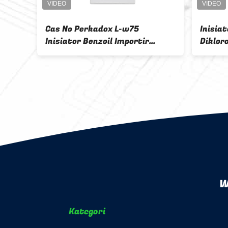
Cas No Perkadox L-w75
Inisia
Inisiator Benzoil Importir
Dikloro
AS
Dibenzoyl Peroxide BPO 94-36-0
Peroks
W
Kategori