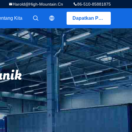
Harold@high-Mountain.cn
86-510-85881875
entang Kita
Dapatkan Penawaran
描述
描述
anik