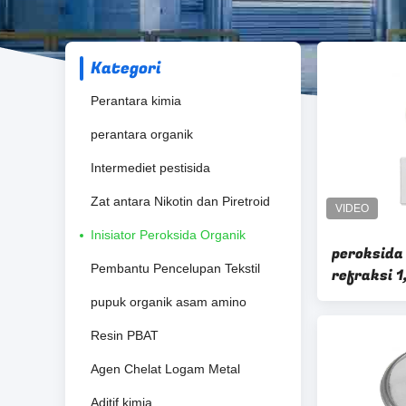
Kategori
Perantara kimia
perantara organik
Intermediet pestisida
Zat antara Nikotin dan Piretroid
Inisiator Peroksida Organik
peroksida
Pembantu Pencelupan Tekstil
refraksi 
untuk inis
pupuk organik asam amino
peroksida
Resin PBAT
Agen Chelat Logam Metal
Aditif kimia