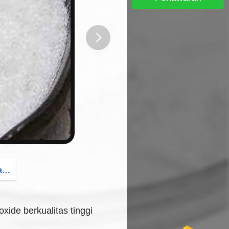
button
g
xide berkualitas tinggi