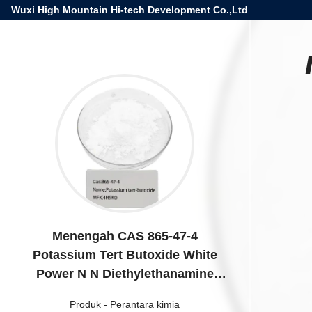
Wuxi High Mountain Hi-tech Development Co.,Ltd
Menengah CAS 865-47-4
Potassium Tert Butoxide White
Power N N Diethylethanamine
Kimia Organik Menengah
Produk
-
Perantara kimia