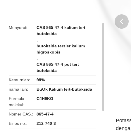
Menyoroti
CAS 865-47-4 kalium tert
butoksida
butto
,
butoksida tersier kalium
higroskopis
,
CAS 865-47-4 pot tert
butoksida
Kemurnian
99%
nama lain
BuOk Kalium tert-butoksida
Formula
C4H9KO
molekul
Nomer CAS.
865-47-4
Potass
Einec no.
212-740-3
denga