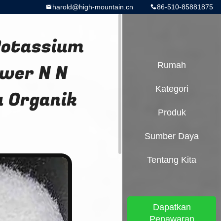
harold@high-mountain.cn
86-510-85881875
Potassium
ower N N
Rumah
Kategori
a Organik
Produk
Sumber Daya
Tentang Kita
Dapatkan
Penawaran