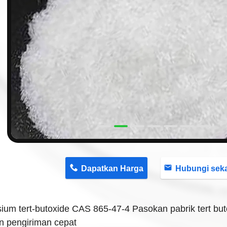
n
Dapatkan Harga
Hubungi sekaran
ium tert-butoxide CAS 865-47-4 Pasokan pabrik tert buto
n pengiriman cepat