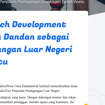
 Penjualan Perdagangan Luar Negeri Penuh Waktu
ech Development
n Dandan sebagai
angan Luar Negeri
tu
bahwa
Nona Chen Dandan
telah berhasil menyelesaikan masa
dari
Tim Penjualan Perdagangan Luar Negeri
.
adaptasi yang besar. Dengan dukungan mentor dan rekan-
omunikasi pelanggan. melalui upaya yang konsisten, dia