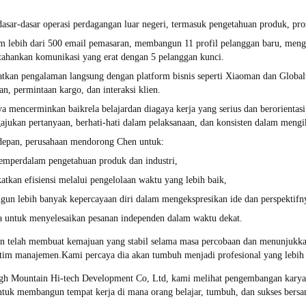
dasar-dasar operasi perdagangan luar negeri, termasuk pengetahuan produk, p
 lebih dari 500 email pemasaran, membangun 11 profil pelanggan baru, mengide
ahankan komunikasi yang erat dengan 5 pelanggan kunci.
tkan pengalaman langsung dengan platform bisnis seperti Xiaoman dan Global
n, permintaan kargo, dan interaksi klien.
a mencerminkan baik
rela belajar
dan dia
gaya kerja yang serius dan berorientasi
jukan pertanyaan, berhati-hati dalam pelaksanaan, dan konsisten dalam mengi
depan, perusahaan mendorong Chen untuk:
emperdalam pengetahuan produk dan industri,
tkan efisiensi melalui pengelolaan waktu yang lebih baik,
n lebih banyak kepercayaan diri dalam mengekspresikan ide dan perspektifny
a untuk menyelesaikan pesanan independen dalam waktu dekat.
n telah membuat kemajuan yang stabil selama masa percobaan dan menunjukkan
 tim manajemen.Kami percaya dia akan tumbuh menjadi profesional yang lebih
gh Mountain Hi-tech Development Co, Ltd, kami melihat pengembangan karyaw
ntuk membangun tempat kerja di mana orang belajar, tumbuh, dan sukses bers