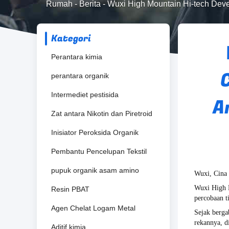
Rumah
-
Berita
-
Wuxi High Mountain Hi-tech Dev
Kategori
Perantara kimia
perantara organik
Intermediet pestisida
A
Zat antara Nikotin dan Piretroid
Inisiator Peroksida Organik
Pembantu Pencelupan Tekstil
pupuk organik asam amino
Wuxi, Cina
Wuxi High 
Resin PBAT
percobaan t
Agen Chelat Logam Metal
Sejak berga
rekannya, d
Aditif kimia