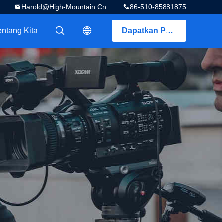
Harold@high-Mountain.cn
86-510-85881875
entang Kita
Dapatkan Penawaran
描述
描述