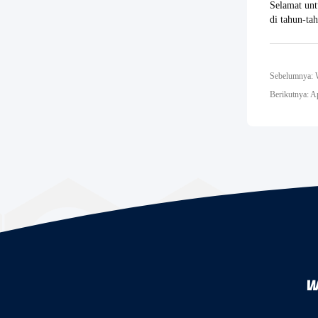
Selamat unt
di tahun-ta
Sebelumnya: W
Berikutnya: A
W