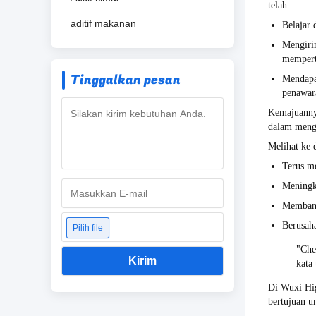
telah:
aditif makanan
Belajar 
Mengirim
mempert
Tinggalkan pesan
Mendapa
penawara
Kemajuanny
dalam menga
Melihat ke 
Terus m
Meningka
Membangu
Berusah
Pilih file
"Che
Kirim
kata
Di Wuxi Hi
bertujuan u