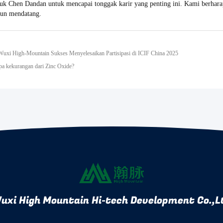
uk Chen Dandan untuk mencapai tonggak karir yang penting ini. Kami berhara
hun mendatang.
uxi High-Mountain Sukses Menyelesaikan Partisipasi di ICIF China 2025
pa kekurangan dari Zinc Oxide?
uxi High Mountain Hi-tech Development Co.,L