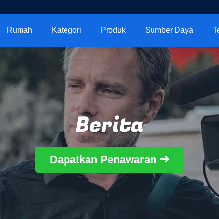
Rumah
Kategori
Produk
Sumber Daya
T
Berita
Dapatkan Penawaran