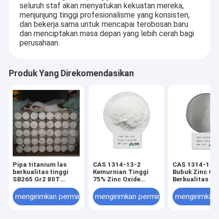
seluruh staf akan menyatukan kekuatan mereka,
menjunjung tinggi profesionalisme yang konsisten,
dan bekerja sama untuk mencapai terobosan baru
dan menciptakan masa depan yang lebih cerah bagi
perusahaan.
Produk Yang Direkomendasikan
Pipa titanium las
CAS 1314-13-2
CAS 1314-13-
berkualitas tinggi
Kemurnian Tinggi
Bubuk Zinc Ox
SB265 Gr2 80T
75% Zinc Oxide
Berkualitas F
DN600 mm
Untuk Produksi
Berkualitas 99
GB/T3624-2023 Pipa
Kimia
mengirimkan permintaan
mengirimkan permintaan
mengirimkan
titanium dan paduan
titanium tanpa
jahitan