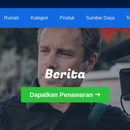
Rumah
Kategori
Produk
Sumber Daya
T
Berita
Dapatkan Penawaran