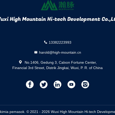
uxi High Mountain Hi-tech Development Co.,L
13382223993
harold@high-mountain.cn
No.1406, Gedung 3, Calxon Fortune Center,
Financial 3rd Street, Distrik Jingkai, Wuxi, P. R. of China
描
描
描
描
描
述
述
述
述
述
 kimia pemasok. © 2021 - 2026 Wuxi High Mountain Hi-tech Development