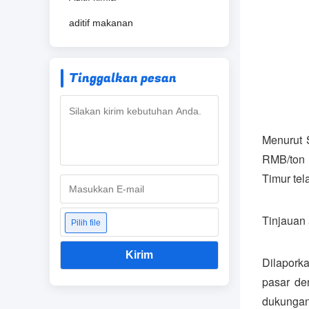
aditif makanan
Tinggalkan pesan
Menurut S
RMB/ton 
Timur te
Tinjauan 
Pilih file
Kirim
Dilapork
pasar de
dukungan 