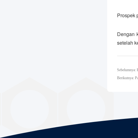
Prospek 
Dengan ke
setelah k
Sebelumnya: P
Berikutnya: P