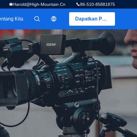
Harold@high-Mountain.cn
86-510-85881875
entang Kita
Dapatkan Penawaran
描述
描述