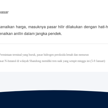
pasar
naikan harga, masuknya pasar hilir dilakukan dengan hati-ha
enaikan anilin dalam jangka pendek.
ermintaan terminal yang buruk, pasar hidrogen peroksida lemah dan menurun
asar N-butanol di wilayah Shandong memiliki tren naik yang sempit minggu ini (5-9 Januari)